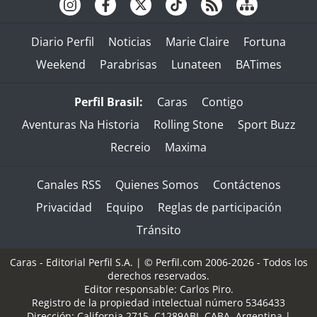
Diario Perfil
Noticias
Marie Claire
Fortuna
Weekend
Parabrisas
Lunateen
BATimes
Perfil Brasil:
Caras
Contigo
Aventuras Na Historia
Rolling Stone
Sport Buzz
Recreio
Maxima
Canales RSS
Quienes Somos
Contáctenos
Privacidad
Equipo
Reglas de participación
Tránsito
Caras - Editorial Perfil S.A.
| © Perfil.com 2006-2026 - Todos los
derechos reservados.
Editor responsable: Carlos Piro.
Registro de la propiedad intelectual número 5346433
Dirección:
California 2715
,
C1289ABI
,
CABA, Argentina
|