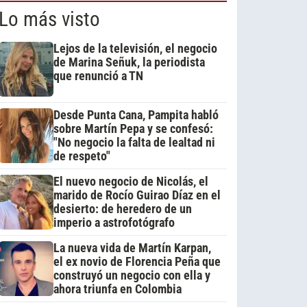
Lo más visto
Lejos de la televisión, el negocio
de Marina Señuk, la periodista
que renunció a TN
Desde Punta Cana, Pampita habló
sobre Martín Pepa y se confesó:
"No negocio la falta de lealtad ni
de respeto"
El nuevo negocio de Nicolás, el
marido de Rocío Guirao Díaz en el
desierto: de heredero de un
imperio a astrofotógrafo
La nueva vida de Martín Karpan,
el ex novio de Florencia Peña que
construyó un negocio con ella y
ahora triunfa en Colombia