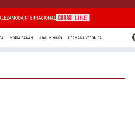
ALEZA
MODA
INTERNACIONAL
CARAS MIAMI
TA
MORIA CASÁN
JUAN MINUJÍN
HERMANA VERÓNICA
CARAS BRASIL
CARAS URUGUAY