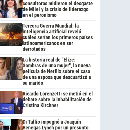
consultoras midieron el desgaste
de Milei y la crisis de liderazgo
en el peronismo
Tercera Guerra Mundial: la
inteligencia artificial reveló
cuáles serían los primeros países
latinoamericanos en ser
derrotados
La historia real de "Elize:
Sombras de una mujer", la nueva
película de Netflix sobre el caso
de una esposa que descuartizó a
su marido
Ricardo Lorenzetti se metió en el
debate sobre la inhabilitación de
Cristina Kirchner
Di Tullio impugnó a Joaquín
Benegas Lynch por un presunto