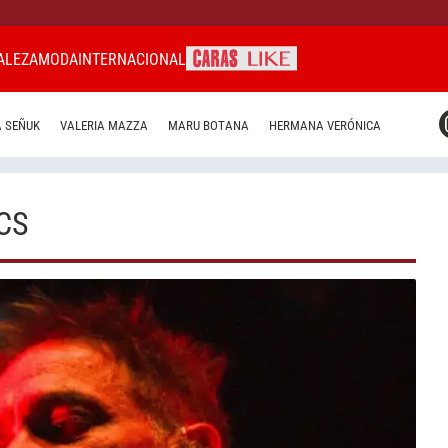
ALEZA
MODA
INTERNACIONAL
CARAS MIAMI
 SEÑUK
VALERIA MAZZA
MARU BOTANA
HERMANA VERÓNICA
CARAS BRASIL
CARAS URUGUAY
CS