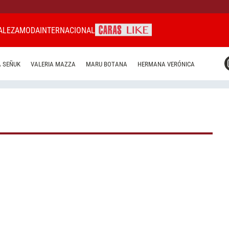
ALEZA
MODA
INTERNACIONAL
CARAS MIAMI
 SEÑUK
VALERIA MAZZA
MARU BOTANA
HERMANA VERÓNICA
CARAS BRASIL
CARAS URUGUAY
S