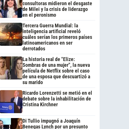
consultoras midieron el desgaste
de Milei y la crisis de liderazgo
en el peronismo
Tercera Guerra Mundial: la
inteligencia artificial reveló
cuáles serían los primeros países
latinoamericanos en ser
derrotados
La historia real de "Elize:
Sombras de una mujer", la nueva
película de Netflix sobre el caso
de una esposa que descuartizó a
su marido
Ricardo Lorenzetti se metió en el
debate sobre la inhabilitación de
Cristina Kirchner
Di Tullio impugnó a Joaquín
Benegas Lynch por un presunto