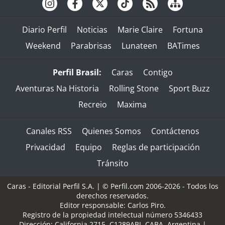
Diario Perfil
Noticias
Marie Claire
Fortuna
Weekend
Parabrisas
Lunateen
BATimes
Perfil Brasil:
Caras
Contigo
Aventuras Na Historia
Rolling Stone
Sport Buzz
Recreio
Maxima
Canales RSS
Quienes Somos
Contáctenos
Privacidad
Equipo
Reglas de participación
Tránsito
Caras - Editorial Perfil S.A.
| © Perfil.com 2006-2026 - Todos los
derechos reservados.
Editor responsable: Carlos Piro.
Registro de la propiedad intelectual número 5346433
Dirección:
California 2715
,
C1289ABI
,
CABA, Argentina
|