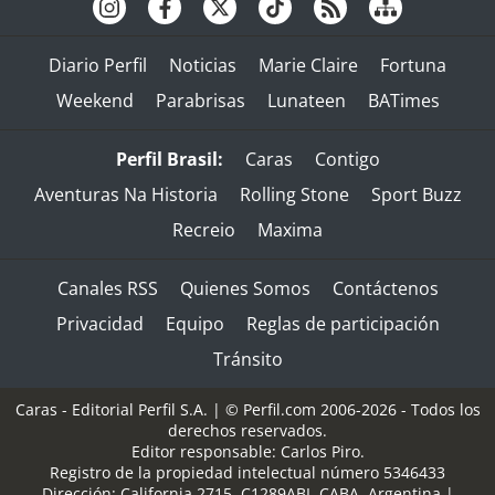
Diario Perfil
Noticias
Marie Claire
Fortuna
Weekend
Parabrisas
Lunateen
BATimes
Perfil Brasil:
Caras
Contigo
Aventuras Na Historia
Rolling Stone
Sport Buzz
Recreio
Maxima
Canales RSS
Quienes Somos
Contáctenos
Privacidad
Equipo
Reglas de participación
Tránsito
Caras - Editorial Perfil S.A.
| © Perfil.com 2006-2026 - Todos los
derechos reservados.
Editor responsable: Carlos Piro.
Registro de la propiedad intelectual número 5346433
Dirección:
California 2715
,
C1289ABI
,
CABA, Argentina
|