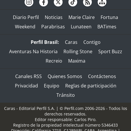
Diario Perfil
Noticias
Marie Claire
Fortuna
Weekend
Parabrisas
Lunateen
BATimes
Perfil Brasil:
Caras
Contigo
Aventuras Na Historia
Rolling Stone
Sport Buzz
Recreio
Maxima
Canales RSS
Quienes Somos
Contáctenos
Privacidad
Equipo
Reglas de participación
Tránsito
Caras - Editorial Perfil S.A.
| © Perfil.com 2006-2026 - Todos los
derechos reservados.
Editor responsable: Carlos Piro.
Registro de la propiedad intelectual número 5346433
Dirección:
California 2715
,
C1289ABI
,
CABA, Argentina
|