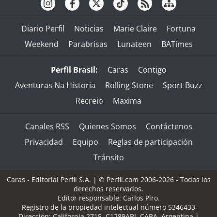
Diario Perfil
Noticias
Marie Claire
Fortuna
Weekend
Parabrisas
Lunateen
BATimes
Perfil Brasil:
Caras
Contigo
Aventuras Na Historia
Rolling Stone
Sport Buzz
Recreio
Maxima
Canales RSS
Quienes Somos
Contáctenos
Privacidad
Equipo
Reglas de participación
Tránsito
Caras - Editorial Perfil S.A.
| © Perfil.com 2006-2026 - Todos los
derechos reservados.
Editor responsable: Carlos Piro.
Registro de la propiedad intelectual número 5346433
Dirección:
California 2715
,
C1289ABI
,
CABA, Argentina
|