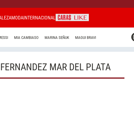
ALEZA
MODA
INTERNACIONAL
CARAS MIAMI
MESSI
MIA CAMBIASO
MARINA SEÑUK
MAGUI BRAVI
CARAS BRASIL
CARAS URUGUAY
 FERNANDEZ MAR DEL PLATA