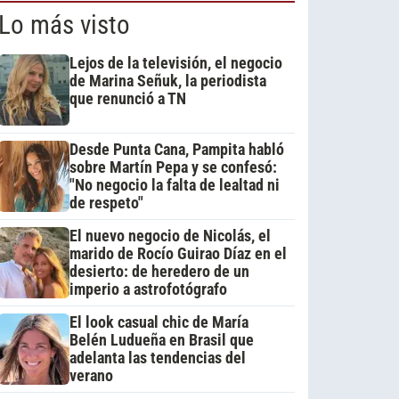
Lo más visto
Lejos de la televisión, el negocio
de Marina Señuk, la periodista
que renunció a TN
Desde Punta Cana, Pampita habló
sobre Martín Pepa y se confesó:
"No negocio la falta de lealtad ni
de respeto"
El nuevo negocio de Nicolás, el
marido de Rocío Guirao Díaz en el
desierto: de heredero de un
imperio a astrofotógrafo
El look casual chic de María
Belén Ludueña en Brasil que
adelanta las tendencias del
verano