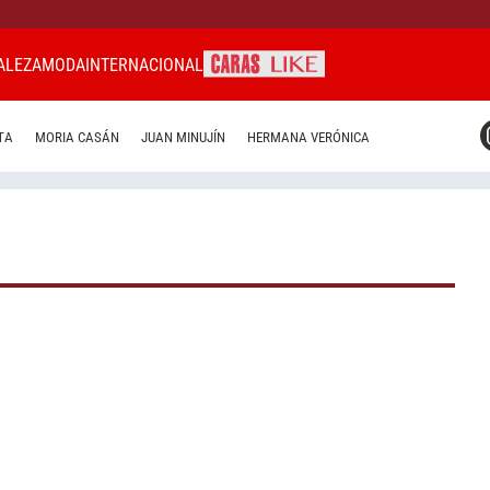
ALEZA
MODA
INTERNACIONAL
CARAS MIAMI
TA
MORIA CASÁN
JUAN MINUJÍN
HERMANA VERÓNICA
CARAS BRASIL
CARAS URUGUAY