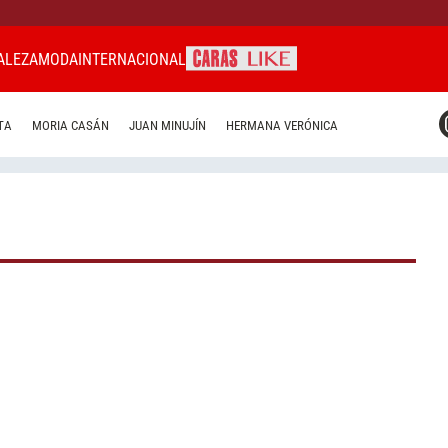
ALEZA
MODA
INTERNACIONAL
CARAS MIAMI
TA
MORIA CASÁN
JUAN MINUJÍN
HERMANA VERÓNICA
CARAS BRASIL
CARAS URUGUAY