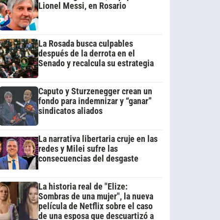
Lionel Messi, en Rosario
La Rosada busca culpables
después de la derrota en el
Senado y recalcula su estrategia
Caputo y Sturzenegger crean un
fondo para indemnizar y “ganar”
sindicatos aliados
La narrativa libertaria cruje en las
redes y Milei sufre las
consecuencias del desgaste
La historia real de "Elize:
Sombras de una mujer", la nueva
película de Netflix sobre el caso
de una esposa que descuartizó a