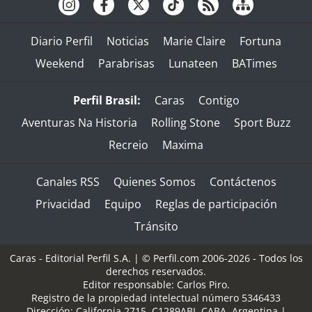
Diario Perfil
Noticias
Marie Claire
Fortuna
Weekend
Parabrisas
Lunateen
BATimes
Perfil Brasil:
Caras
Contigo
Aventuras Na Historia
Rolling Stone
Sport Buzz
Recreio
Maxima
Canales RSS
Quienes Somos
Contáctenos
Privacidad
Equipo
Reglas de participación
Tránsito
Caras - Editorial Perfil S.A.
| © Perfil.com 2006-2026 - Todos los
derechos reservados.
Editor responsable: Carlos Piro.
Registro de la propiedad intelectual número 5346433
Dirección:
California 2715
,
C1289ABI
,
CABA, Argentina
|