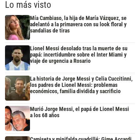
Lo más visto
Mía Cambiaso, la hija de María Vázquez, se
adelantó a la primavera con su look floral y
sandalias de tiras
Lionel Messi desolado tras la muerte de su
papá: incertidumbre sobre el Inter Miami y
viaje de urgencia a Rosario
La historia de Jorge Messi y Celia Cuccitinni,
los padres de Lionel Messi: problemas
económicos, familia dividida y sacrificio
Murió Jorge Messi, el papá de Lionel Messi
a los 68 años
Camiseta y minifalda cuadrillé: Gime Accardi