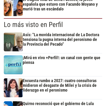
española que estuvo con Facundo Moyano y
murió tras un escándalo
Lo más visto en Perfil
Asís: "La movida internacional de La Doctora
tensiona la pugna interna del peronismo de
la Provincia del Pecado"
¡Mirá en vivo +Perfil!: un canal con gente que
piensa
Encuesta rumbo a 2027: cuatro consultoras
midieron el desgaste de Milei y la crisis de
liderazgo en el peronismo
Quirno reconoció que el gobierno de Lula