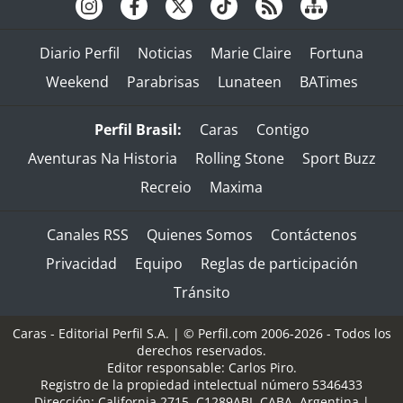
Diario Perfil
Noticias
Marie Claire
Fortuna
Weekend
Parabrisas
Lunateen
BATimes
Perfil Brasil:
Caras
Contigo
Aventuras Na Historia
Rolling Stone
Sport Buzz
Recreio
Maxima
Canales RSS
Quienes Somos
Contáctenos
Privacidad
Equipo
Reglas de participación
Tránsito
Caras - Editorial Perfil S.A.
| © Perfil.com 2006-2026 - Todos los
derechos reservados.
Editor responsable: Carlos Piro.
Registro de la propiedad intelectual número 5346433
Dirección:
California 2715
,
C1289ABI
,
CABA, Argentina
|