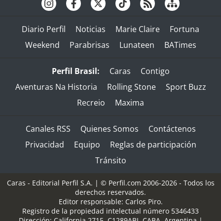
Diario Perfil
Noticias
Marie Claire
Fortuna
Weekend
Parabrisas
Lunateen
BATimes
Perfil Brasil:
Caras
Contigo
Aventuras Na Historia
Rolling Stone
Sport Buzz
Recreio
Maxima
Canales RSS
Quienes Somos
Contáctenos
Privacidad
Equipo
Reglas de participación
Tránsito
Caras - Editorial Perfil S.A.
| © Perfil.com 2006-2026 - Todos los
derechos reservados.
Editor responsable: Carlos Piro.
Registro de la propiedad intelectual número 5346433
Dirección:
California 2715
,
C1289ABI
,
CABA, Argentina
|