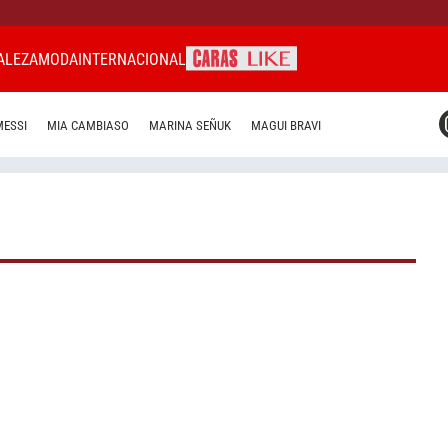
ALEZA
MODA
INTERNACIONAL
CARAS MIAMI
MESSI
MIA CAMBIASO
MARINA SEÑUK
MAGUI BRAVI
CARAS BRASIL
CARAS URUGUAY