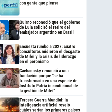
con gente que piensa
Quirno reconoció que el gobierno
de Lula solicitó el retiro del
embajador argentino en Brasil
Encuesta rumbo a 2027: cuatro
consultoras midieron el desgaste
de Milei y la crisis de liderazgo
en el peronismo
Cachanosky renunció a una
fundación porque "se ha
transformado en una especie de
Instituto Patria incondicional de
la gestión de Milei"
Tercera Guerra Mundial: la
inteligencia artificial reveló
cuáles serían los primeros países