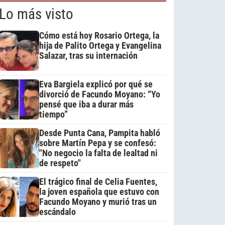
Lo más visto
Cómo está hoy Rosario Ortega, la
hija de Palito Ortega y Evangelina
Salazar, tras su internación
Eva Bargiela explicó por qué se
divorció de Facundo Moyano: “Yo
pensé que iba a durar más
tiempo”
Desde Punta Cana, Pampita habló
sobre Martín Pepa y se confesó:
"No negocio la falta de lealtad ni
de respeto"
El trágico final de Celia Fuentes,
la joven española que estuvo con
Facundo Moyano y murió tras un
escándalo