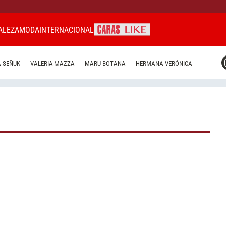
ALEZA
MODA
INTERNACIONAL
CARAS MIAMI
 SEÑUK
VALERIA MAZZA
MARU BOTANA
HERMANA VERÓNICA
CARAS BRASIL
CARAS URUGUAY