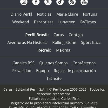
Diario Perfil
Noticias
Marie Claire
Fortuna
Weekend
Parabrisas
Lunateen
BATimes
Perfil Brasil:
Caras
Contigo
Aventuras Na Historia
Rolling Stone
Sport Buzz
Recreio
Maxima
Canales RSS
Quienes Somos
Contáctenos
Privacidad
Equipo
Reglas de participación
Tránsito
Caras - Editorial Perfil S.A.
| © Perfil.com 2006-2026 - Todos los
derechos reservados.
Editor responsable: Carlos Piro.
Registro de la propiedad intelectual número 5346433
Dirección:
California 2715
,
C1289ABI
,
CABA, Argentina
|