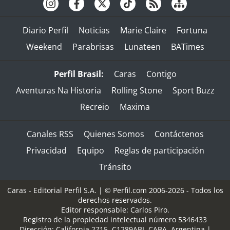
Diario Perfil
Noticias
Marie Claire
Fortuna
Weekend
Parabrisas
Lunateen
BATimes
Perfil Brasil:
Caras
Contigo
Aventuras Na Historia
Rolling Stone
Sport Buzz
Recreio
Maxima
Canales RSS
Quienes Somos
Contáctenos
Privacidad
Equipo
Reglas de participación
Tránsito
Caras - Editorial Perfil S.A.
| © Perfil.com 2006-2026 - Todos los
derechos reservados.
Editor responsable: Carlos Piro.
Registro de la propiedad intelectual número 5346433
Dirección:
California 2715
,
C1289ABI
,
CABA, Argentina
|