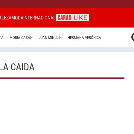
ALEZA
MODA
INTERNACIONAL
CARAS MIAMI
TA
MORIA CASÁN
JUAN MINUJÍN
HERMANA VERÓNICA
CARAS BRASIL
CARAS URUGUAY
LA CAIDA