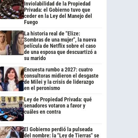
Inviolabilidad de la Propiedad
Privada: el Gobierno tuvo que
ceder en la Ley del Manejo del
Fuego
La historia real de "Elize:
Sombras de una mujer", la nueva
película de Netflix sobre el caso
de una esposa que descuartizó a
su marido
Encuesta rumbo a 2027: cuatro
consultoras midieron el desgaste
de Milei y la crisis de liderazgo
en el peronismo
Ley de Propiedad Privada: qué
senadores votaron a favor y
cuáles en contra
El Gobierno perdió la pulseada
del nombre: la "Ley de Tierras" se