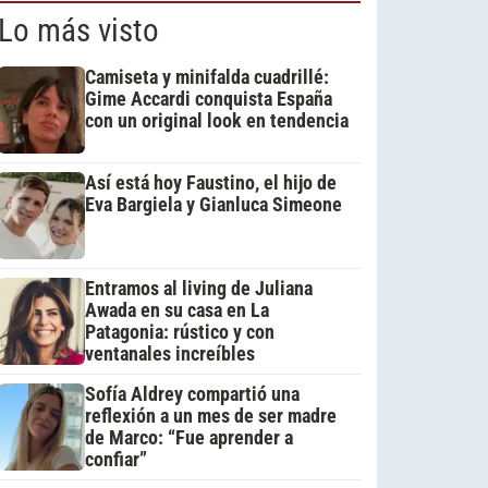
Lo más visto
Camiseta y minifalda cuadrillé:
Gime Accardi conquista España
con un original look en tendencia
Así está hoy Faustino, el hijo de
Eva Bargiela y Gianluca Simeone
Entramos al living de Juliana
Awada en su casa en La
Patagonia: rústico y con
ventanales increíbles
Sofía Aldrey compartió una
reflexión a un mes de ser madre
de Marco: “Fue aprender a
confiar”