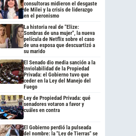
consultoras midieron el desgaste
de Milei y la crisis de liderazgo
en el peronismo
La historia real de "Elize:
Sombras de una mujer", la nueva
película de Netflix sobre el caso
de una esposa que descuartizó a
su marido
El Senado dio media sanción a la
Inviolabilidad de la Propiedad
Privada: el Gobierno tuvo que
ceder en la Ley del Manejo del
Fuego
Ley de Propiedad Privada: qué
senadores votaron a favor y
cuáles en contra
El Gobierno perdió la pulseada
del nombre: la "Ley de Tierras" se