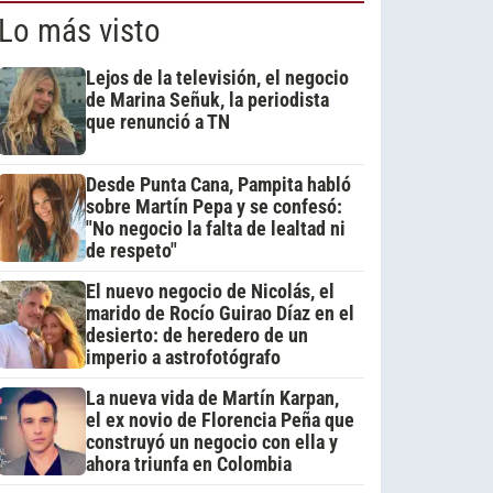
Lo más visto
Lejos de la televisión, el negocio
de Marina Señuk, la periodista
que renunció a TN
Desde Punta Cana, Pampita habló
sobre Martín Pepa y se confesó:
"No negocio la falta de lealtad ni
de respeto"
El nuevo negocio de Nicolás, el
marido de Rocío Guirao Díaz en el
desierto: de heredero de un
imperio a astrofotógrafo
La nueva vida de Martín Karpan,
el ex novio de Florencia Peña que
construyó un negocio con ella y
ahora triunfa en Colombia