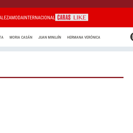
ALEZA
MODA
INTERNACIONAL
CARAS MIAMI
TA
MORIA CASÁN
JUAN MINUJÍN
HERMANA VERÓNICA
CARAS BRASIL
CARAS URUGUAY