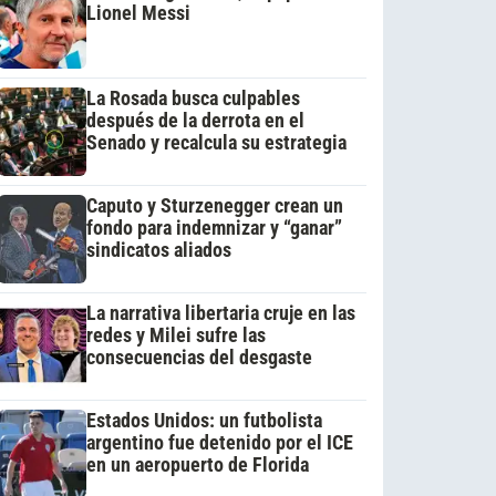
Lionel Messi
La Rosada busca culpables
después de la derrota en el
Senado y recalcula su estrategia
Caputo y Sturzenegger crean un
fondo para indemnizar y “ganar”
sindicatos aliados
La narrativa libertaria cruje en las
redes y Milei sufre las
consecuencias del desgaste
Estados Unidos: un futbolista
argentino fue detenido por el ICE
en un aeropuerto de Florida