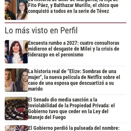
Fito Páez, y Balthazar Murillo, el chico que
conquistó a todos en la serie de Tévez
Lo más visto en Perfil
Encuesta rumbo a 2027: cuatro consultoras
midieron el desgaste de Milei y la crisis de
liderazgo en el peronismo
La historia real de "Elize: Sombras de una
mujer", la nueva película de Netflix sobre el
caso de una esposa que descuartizó a su
marido
El Senado dio media sanción a la
Inviolabilidad de la Propiedad Privada: el
Gobierno tuvo que ceder en la Ley del
Manejo del Fuego
El Gobierno perdió la pulseada del nombre: