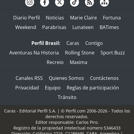
Diario Perfil
Noticias
Marie Claire
Fortuna
Weekend
Parabrisas
Lunateen
BATimes
Perfil Brasil:
Caras
Contigo
Aventuras Na Historia
Rolling Stone
Sport Buzz
Recreio
Maxima
Canales RSS
Quienes Somos
Contáctenos
Privacidad
Equipo
Reglas de participación
Tránsito
Caras - Editorial Perfil S.A.
| © Perfil.com 2006-2026 - Todos los
derechos reservados.
Editor responsable: Carlos Piro.
Registro de la propiedad intelectual número 5346433
Dirección:
California 2715
,
C1289ABI
,
CABA, Argentina
|