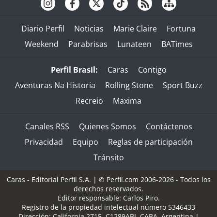
Diario Perfil
Noticias
Marie Claire
Fortuna
Weekend
Parabrisas
Lunateen
BATimes
Perfil Brasil:
Caras
Contigo
Aventuras Na Historia
Rolling Stone
Sport Buzz
Recreio
Maxima
Canales RSS
Quienes Somos
Contáctenos
Privacidad
Equipo
Reglas de participación
Tránsito
Caras - Editorial Perfil S.A.
| © Perfil.com 2006-2026 - Todos los
derechos reservados.
Editor responsable: Carlos Piro.
Registro de la propiedad intelectual número 5346433
Dirección:
California 2715
,
C1289ABI
,
CABA, Argentina
|