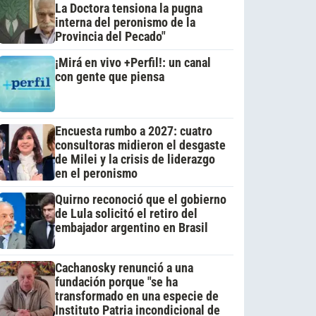
La Doctora tensiona la pugna
interna del peronismo de la
Provincia del Pecado"
¡Mirá en vivo +Perfil!: un canal
con gente que piensa
Encuesta rumbo a 2027: cuatro
consultoras midieron el desgaste
de Milei y la crisis de liderazgo
en el peronismo
Quirno reconoció que el gobierno
de Lula solicitó el retiro del
embajador argentino en Brasil
Cachanosky renunció a una
fundación porque "se ha
transformado en una especie de
Instituto Patria incondicional de