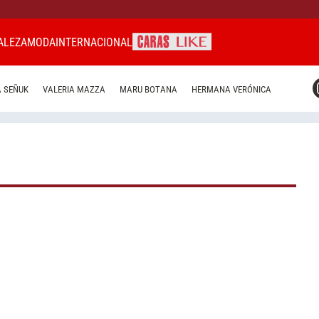
ALEZA
MODA
INTERNACIONAL
CARAS MIAMI
 SEÑUK
VALERIA MAZZA
MARU BOTANA
HERMANA VERÓNICA
CARAS BRASIL
CARAS URUGUAY