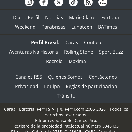
Diario Perfil
Noticias
Marie Claire
Fortuna
Weekend
Parabrisas
Lunateen
BATimes
Perfil Brasil:
Caras
Contigo
Aventuras Na Historia
Rolling Stone
Sport Buzz
Recreio
Maxima
Canales RSS
Quienes Somos
Contáctenos
Privacidad
Equipo
Reglas de participación
Tránsito
Caras - Editorial Perfil S.A.
| © Perfil.com 2006-2026 - Todos los
derechos reservados.
Editor responsable: Carlos Piro.
Registro de la propiedad intelectual número 5346433
Dirección:
California 2715
,
C1289ABI
,
CABA, Argentina
|