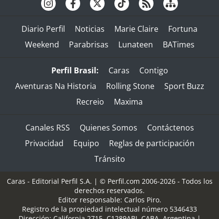
Diario Perfil
Noticias
Marie Claire
Fortuna
Weekend
Parabrisas
Lunateen
BATimes
Perfil Brasil:
Caras
Contigo
Aventuras Na Historia
Rolling Stone
Sport Buzz
Recreio
Maxima
Canales RSS
Quienes Somos
Contáctenos
Privacidad
Equipo
Reglas de participación
Tránsito
Caras - Editorial Perfil S.A.
| © Perfil.com 2006-2026 - Todos los
derechos reservados.
Editor responsable: Carlos Piro.
Registro de la propiedad intelectual número 5346433
Dirección:
California 2715
,
C1289ABI
,
CABA, Argentina
|