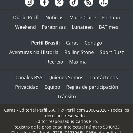
Diario Perfil
Noticias
Marie Claire
Fortuna
Weekend
Parabrisas
Lunateen
BATimes
Perfil Brasil:
Caras
Contigo
Aventuras Na Historia
Rolling Stone
Sport Buzz
Recreio
Maxima
Canales RSS
Quienes Somos
Contáctenos
Privacidad
Equipo
Reglas de participación
Tránsito
Caras - Editorial Perfil S.A.
| © Perfil.com 2006-2026 - Todos los
derechos reservados.
Editor responsable: Carlos Piro.
Registro de la propiedad intelectual número 5346433
Dirección:
California 2715
,
C1289ABI
,
CABA, Argentina
|