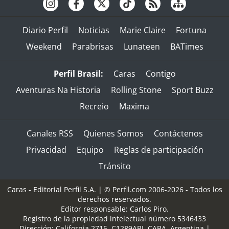
Diario Perfil
Noticias
Marie Claire
Fortuna
Weekend
Parabrisas
Lunateen
BATimes
Perfil Brasil:
Caras
Contigo
Aventuras Na Historia
Rolling Stone
Sport Buzz
Recreio
Maxima
Canales RSS
Quienes Somos
Contáctenos
Privacidad
Equipo
Reglas de participación
Tránsito
Caras - Editorial Perfil S.A.
| © Perfil.com 2006-2026 - Todos los
derechos reservados.
Editor responsable: Carlos Piro.
Registro de la propiedad intelectual número 5346433
Dirección:
California 2715
,
C1289ABI
,
CABA, Argentina
|