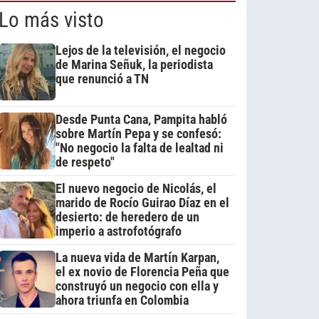
Lo más visto
Lejos de la televisión, el negocio
de Marina Señuk, la periodista
que renunció a TN
Desde Punta Cana, Pampita habló
sobre Martín Pepa y se confesó:
"No negocio la falta de lealtad ni
de respeto"
El nuevo negocio de Nicolás, el
marido de Rocío Guirao Díaz en el
desierto: de heredero de un
imperio a astrofotógrafo
La nueva vida de Martín Karpan,
el ex novio de Florencia Peña que
construyó un negocio con ella y
ahora triunfa en Colombia