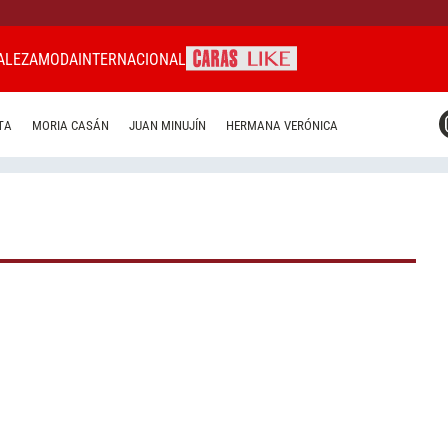
ALEZA
MODA
INTERNACIONAL
CARAS MIAMI
TA
MORIA CASÁN
JUAN MINUJÍN
HERMANA VERÓNICA
CARAS BRASIL
CARAS URUGUAY