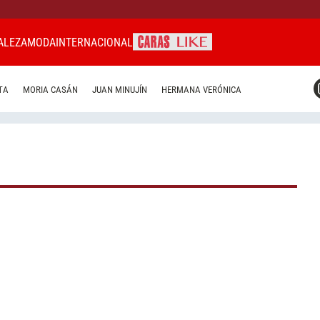
ALEZA
MODA
INTERNACIONAL
CARAS MIAMI
TA
MORIA CASÁN
JUAN MINUJÍN
HERMANA VERÓNICA
CARAS BRASIL
CARAS URUGUAY