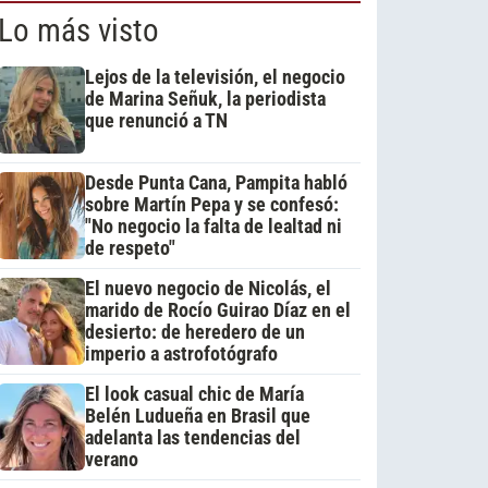
Lo más visto
Lejos de la televisión, el negocio
de Marina Señuk, la periodista
que renunció a TN
Desde Punta Cana, Pampita habló
sobre Martín Pepa y se confesó:
"No negocio la falta de lealtad ni
de respeto"
El nuevo negocio de Nicolás, el
marido de Rocío Guirao Díaz en el
desierto: de heredero de un
imperio a astrofotógrafo
El look casual chic de María
Belén Ludueña en Brasil que
adelanta las tendencias del
verano