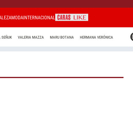
ALEZA
MODA
INTERNACIONAL
CARAS MIAMI
 SEÑUK
VALERIA MAZZA
MARU BOTANA
HERMANA VERÓNICA
CARAS BRASIL
CARAS URUGUAY