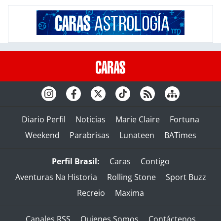
Diario Perfil
Noticias
Marie Claire
Fortuna
Weekend
Parabrisas
Lunateen
BATimes
Perfil Brasil:
Caras
Contigo
Aventuras Na Historia
Rolling Stone
Sport Buzz
Recreio
Maxima
Canales RSS
Quienes Somos
Contáctenos