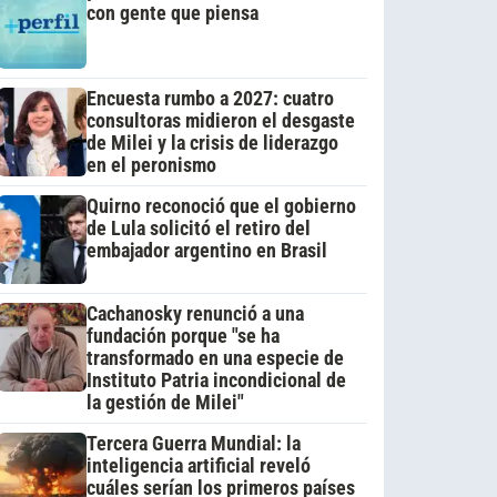
con gente que piensa
Encuesta rumbo a 2027: cuatro
consultoras midieron el desgaste
de Milei y la crisis de liderazgo
en el peronismo
Quirno reconoció que el gobierno
de Lula solicitó el retiro del
embajador argentino en Brasil
Cachanosky renunció a una
fundación porque "se ha
transformado en una especie de
Instituto Patria incondicional de
la gestión de Milei"
Tercera Guerra Mundial: la
inteligencia artificial reveló
cuáles serían los primeros países