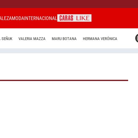
ALEZA
MODA
INTERNACIONAL
CARAS MIAMI
 SEÑUK
VALERIA MAZZA
MARU BOTANA
HERMANA VERÓNICA
CARAS BRASIL
CARAS URUGUAY