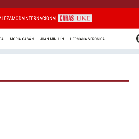
ALEZA
MODA
INTERNACIONAL
CARAS MIAMI
TA
MORIA CASÁN
JUAN MINUJÍN
HERMANA VERÓNICA
CARAS BRASIL
CARAS URUGUAY