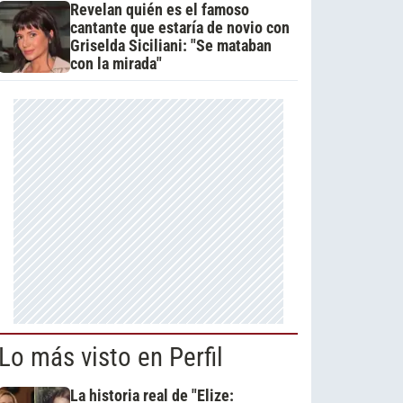
Revelan quién es el famoso
cantante que estaría de novio con
Griselda Siciliani: "Se mataban
con la mirada"
Lo más visto en Perfil
La historia real de "Elize: