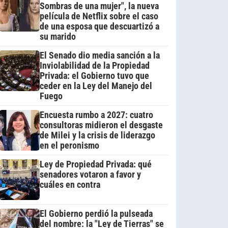
Sombras de una mujer", la nueva
película de Netflix sobre el caso
de una esposa que descuartizó a
su marido
El Senado dio media sanción a la
Inviolabilidad de la Propiedad
Privada: el Gobierno tuvo que
ceder en la Ley del Manejo del
Fuego
Encuesta rumbo a 2027: cuatro
consultoras midieron el desgaste
de Milei y la crisis de liderazgo
en el peronismo
Ley de Propiedad Privada: qué
senadores votaron a favor y
cuáles en contra
El Gobierno perdió la pulseada
del nombre: la "Ley de Tierras" se