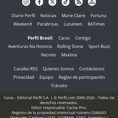
Diario Perfil
Noticias
Marie Claire
Fortuna
Weekend
Parabrisas
Lunateen
BATimes
Perfil Brasil:
Caras
Contigo
Aventuras Na Historia
Rolling Stone
Sport Buzz
Recreio
Maxima
Canales RSS
Quienes Somos
Contáctenos
Privacidad
Equipo
Reglas de participación
Tránsito
Caras - Editorial Perfil S.A.
| © Perfil.com 2006-2026 - Todos los
derechos reservados.
Editor responsable: Carlos Piro.
Registro de la propiedad intelectual número 5346433
Dirección:
California 2715
,
C1289ABI
,
CABA, Argentina
|