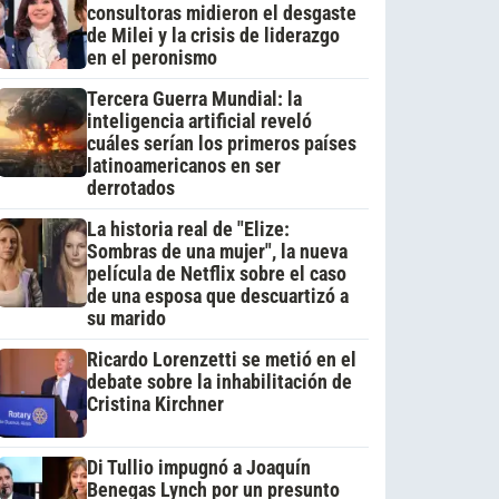
consultoras midieron el desgaste
de Milei y la crisis de liderazgo
en el peronismo
Tercera Guerra Mundial: la
inteligencia artificial reveló
cuáles serían los primeros países
latinoamericanos en ser
derrotados
La historia real de "Elize:
Sombras de una mujer", la nueva
película de Netflix sobre el caso
de una esposa que descuartizó a
su marido
Ricardo Lorenzetti se metió en el
debate sobre la inhabilitación de
Cristina Kirchner
Di Tullio impugnó a Joaquín
Benegas Lynch por un presunto