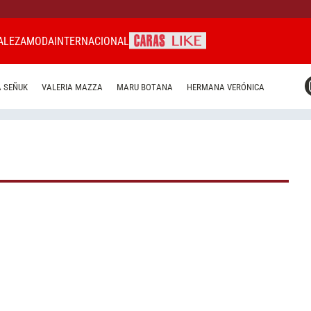
ALEZA
MODA
INTERNACIONAL
CARAS MIAMI
 SEÑUK
VALERIA MAZZA
MARU BOTANA
HERMANA VERÓNICA
CARAS BRASIL
CARAS URUGUAY