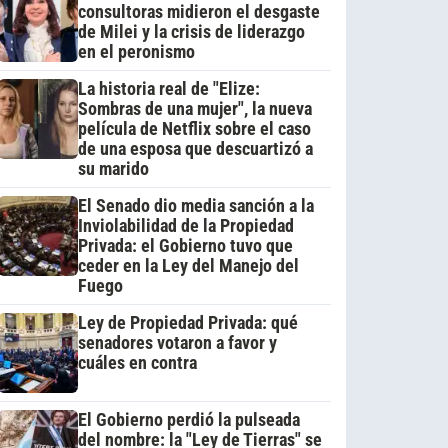
consultoras midieron el desgaste
de Milei y la crisis de liderazgo
en el peronismo
La historia real de "Elize:
Sombras de una mujer", la nueva
película de Netflix sobre el caso
de una esposa que descuartizó a
su marido
El Senado dio media sanción a la
Inviolabilidad de la Propiedad
Privada: el Gobierno tuvo que
ceder en la Ley del Manejo del
Fuego
Ley de Propiedad Privada: qué
senadores votaron a favor y
cuáles en contra
El Gobierno perdió la pulseada
del nombre: la "Ley de Tierras" se