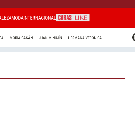
ALEZA
MODA
INTERNACIONAL
CARAS MIAMI
TA
MORIA CASÁN
JUAN MINUJÍN
HERMANA VERÓNICA
CARAS BRASIL
CARAS URUGUAY