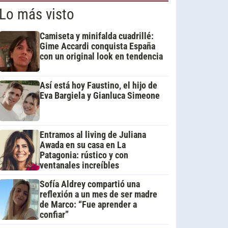
Lo más visto
Camiseta y minifalda cuadrillé:
Gime Accardi conquista España
con un original look en tendencia
Así está hoy Faustino, el hijo de
Eva Bargiela y Gianluca Simeone
Entramos al living de Juliana
Awada en su casa en La
Patagonia: rústico y con
ventanales increíbles
Sofía Aldrey compartió una
reflexión a un mes de ser madre
de Marco: “Fue aprender a
confiar”