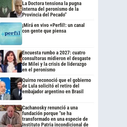
La Doctora tensiona la pugna
interna del peronismo de la
Provincia del Pecado"
¡Mirá en vivo +Perfil!: un canal
con gente que piensa
Encuesta rumbo a 2027: cuatro
consultoras midieron el desgaste
de Milei y la crisis de liderazgo
en el peronismo
Quirno reconoció que el gobierno
de Lula solicitó el retiro del
embajador argentino en Brasil
Cachanosky renunció a una
fundación porque "se ha
transformado en una especie de
Instituto Patria incondicional de