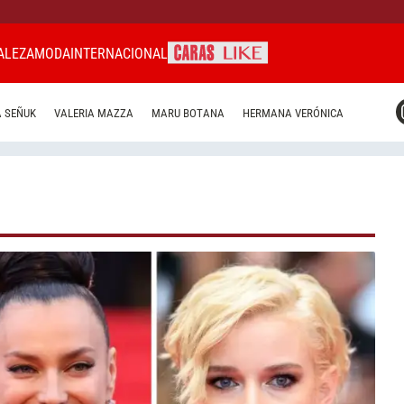
ALEZA
MODA
INTERNACIONAL
CARAS MIAMI
 SEÑUK
VALERIA MAZZA
MARU BOTANA
HERMANA VERÓNICA
CARAS BRASIL
CARAS URUGUAY