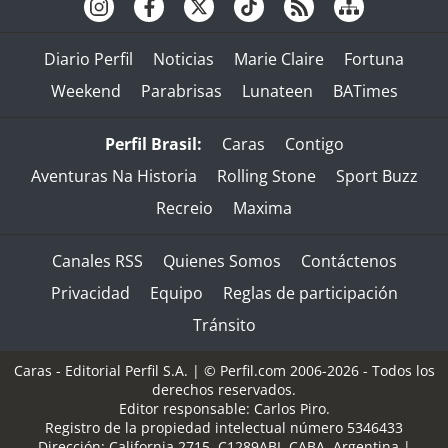
Diario Perfil
Noticias
Marie Claire
Fortuna
Weekend
Parabrisas
Lunateen
BATimes
Perfil Brasil:
Caras
Contigo
Aventuras Na Historia
Rolling Stone
Sport Buzz
Recreio
Maxima
Canales RSS
Quienes Somos
Contáctenos
Privacidad
Equipo
Reglas de participación
Tránsito
Caras - Editorial Perfil S.A.
| © Perfil.com 2006-2026 - Todos los
derechos reservados.
Editor responsable: Carlos Piro.
Registro de la propiedad intelectual número 5346433
Dirección:
California 2715
,
C1289ABI
,
CABA, Argentina
|