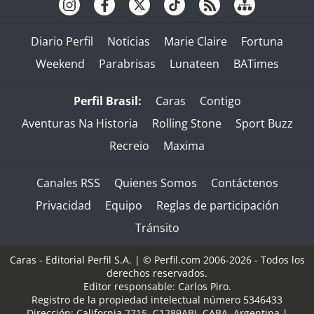
Diario Perfil
Noticias
Marie Claire
Fortuna
Weekend
Parabrisas
Lunateen
BATimes
Perfil Brasil:
Caras
Contigo
Aventuras Na Historia
Rolling Stone
Sport Buzz
Recreio
Maxima
Canales RSS
Quienes Somos
Contáctenos
Privacidad
Equipo
Reglas de participación
Tránsito
Caras - Editorial Perfil S.A.
| © Perfil.com 2006-2026 - Todos los
derechos reservados.
Editor responsable: Carlos Piro.
Registro de la propiedad intelectual número 5346433
Dirección:
California 2715
,
C1289ABI
,
CABA, Argentina
|