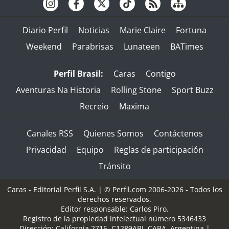
Diario Perfil
Noticias
Marie Claire
Fortuna
Weekend
Parabrisas
Lunateen
BATimes
Perfil Brasil:
Caras
Contigo
Aventuras Na Historia
Rolling Stone
Sport Buzz
Recreio
Maxima
Canales RSS
Quienes Somos
Contáctenos
Privacidad
Equipo
Reglas de participación
Tránsito
Caras - Editorial Perfil S.A.
| © Perfil.com 2006-2026 - Todos los
derechos reservados.
Editor responsable: Carlos Piro.
Registro de la propiedad intelectual número 5346433
Dirección:
California 2715
,
C1289ABI
,
CABA, Argentina
|