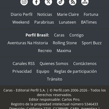
Diario Perfil
Noticias
Marie Claire
Fortuna
Weekend
Parabrisas
Lunateen
BATimes
Perfil Brasil:
Caras
Contigo
Aventuras Na Historia
Rolling Stone
Sport Buzz
Recreio
Maxima
Canales RSS
Quienes Somos
Contáctenos
Privacidad
Equipo
Reglas de participación
Tránsito
Caras - Editorial Perfil S.A.
| © Perfil.com 2006-2026 - Todos los
derechos reservados.
Editor responsable: Carlos Piro.
Registro de la propiedad intelectual número 5346433
Dirección:
California 2715
,
C1289ABI
,
CABA, Argentina
|