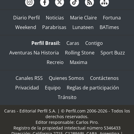
Diario Perfil
Noticias
Marie Claire
Fortuna
Weekend
Parabrisas
Lunateen
BATimes
Perfil Brasil:
Caras
Contigo
Aventuras Na Historia
Rolling Stone
Sport Buzz
Recreio
Maxima
Canales RSS
Quienes Somos
Contáctenos
Privacidad
Equipo
Reglas de participación
Tránsito
Caras - Editorial Perfil S.A.
| © Perfil.com 2006-2026 - Todos los
derechos reservados.
Editor responsable: Carlos Piro.
Registro de la propiedad intelectual número 5346433
Dirección:
California 2715
,
C1289ABI
,
CABA, Argentina
|