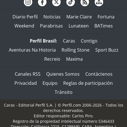
Diario Perfil
Noticias
Marie Claire
Fortuna
Weekend
Parabrisas
Lunateen
BATimes
Perfil Brasil:
Caras
Contigo
Aventuras Na Historia
Rolling Stone
Sport Buzz
Recreio
Maxima
Canales RSS
Quienes Somos
Contáctenos
Privacidad
Equipo
Reglas de participación
Tránsito
Caras - Editorial Perfil S.A.
| © Perfil.com 2006-2026 - Todos los
derechos reservados.
Editor responsable: Carlos Piro.
Registro de la propiedad intelectual número 5346433
Dirección:
California 2715
,
C1289ABI
,
CABA, Argentina
|