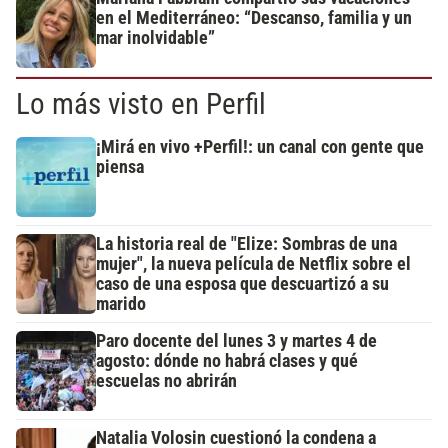
en el Mediterráneo: “Descanso, familia y un
mar inolvidable”
Lo más visto en Perfil
¡Mirá en vivo +Perfil!: un canal con gente que
piensa
La historia real de "Elize: Sombras de una
mujer", la nueva película de Netflix sobre el
caso de una esposa que descuartizó a su
marido
Paro docente del lunes 3 y martes 4 de
agosto: dónde no habrá clases y qué
escuelas no abrirán
Natalia Volosin cuestionó la condena a