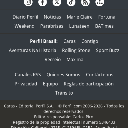
Diario Perfil
Noticias
Marie Claire
Fortuna
Weekend
Parabrisas
Lunateen
BATimes
Perfil Brasil:
Caras
Contigo
Aventuras Na Historia
Rolling Stone
Sport Buzz
Recreio
Maxima
Canales RSS
Quienes Somos
Contáctenos
Privacidad
Equipo
Reglas de participación
Tránsito
Caras - Editorial Perfil S.A.
| © Perfil.com 2006-2026 - Todos los
derechos reservados.
Editor responsable: Carlos Piro.
Registro de la propiedad intelectual número 5346433
Dirección:
California 2715
,
C1289ABI
,
CABA, Argentina
|