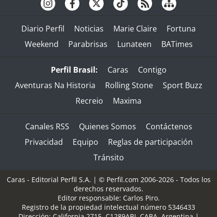
Diario Perfil
Noticias
Marie Claire
Fortuna
Weekend
Parabrisas
Lunateen
BATimes
Perfil Brasil:
Caras
Contigo
Aventuras Na Historia
Rolling Stone
Sport Buzz
Recreio
Maxima
Canales RSS
Quienes Somos
Contáctenos
Privacidad
Equipo
Reglas de participación
Tránsito
Caras - Editorial Perfil S.A.
| © Perfil.com 2006-2026 - Todos los
derechos reservados.
Editor responsable: Carlos Piro.
Registro de la propiedad intelectual número 5346433
Dirección:
California 2715
,
C1289ABI
,
CABA, Argentina
|