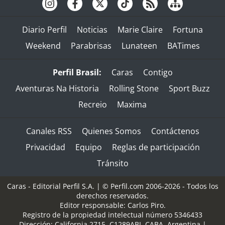
Diario Perfil
Noticias
Marie Claire
Fortuna
Weekend
Parabrisas
Lunateen
BATimes
Perfil Brasil:
Caras
Contigo
Aventuras Na Historia
Rolling Stone
Sport Buzz
Recreio
Maxima
Canales RSS
Quienes Somos
Contáctenos
Privacidad
Equipo
Reglas de participación
Tránsito
Caras - Editorial Perfil S.A.
| © Perfil.com 2006-2026 - Todos los
derechos reservados.
Editor responsable: Carlos Piro.
Registro de la propiedad intelectual número 5346433
Dirección:
California 2715
,
C1289ABI
,
CABA, Argentina
|