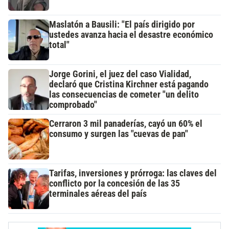
Maslatón a Bausili: "El país dirigido por
ustedes avanza hacia el desastre económico
total"
Jorge Gorini, el juez del caso Vialidad,
declaró que Cristina Kirchner está pagando
las consecuencias de cometer "un delito
comprobado"
Cerraron 3 mil panaderías, cayó un 60% el
consumo y surgen las "cuevas de pan"
Tarifas, inversiones y prórroga: las claves del
conflicto por la concesión de las 35
terminales aéreas del país