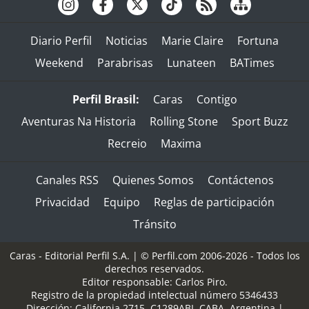
Diario Perfil
Noticias
Marie Claire
Fortuna
Weekend
Parabrisas
Lunateen
BATimes
Perfil Brasil:
Caras
Contigo
Aventuras Na Historia
Rolling Stone
Sport Buzz
Recreio
Maxima
Canales RSS
Quienes Somos
Contáctenos
Privacidad
Equipo
Reglas de participación
Tránsito
Caras - Editorial Perfil S.A.
| © Perfil.com 2006-2026 - Todos los
derechos reservados.
Editor responsable: Carlos Piro.
Registro de la propiedad intelectual número 5346433
Dirección:
California 2715
,
C1289ABI
,
CABA, Argentina
|