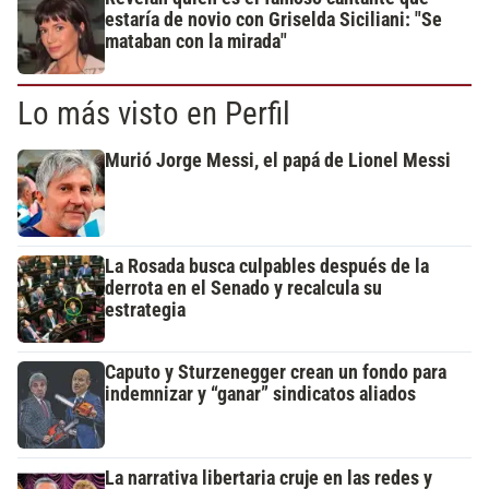
estaría de novio con Griselda Siciliani: "Se
mataban con la mirada"
Lo más visto en Perfil
Murió Jorge Messi, el papá de Lionel Messi
La Rosada busca culpables después de la
derrota en el Senado y recalcula su
estrategia
Caputo y Sturzenegger crean un fondo para
indemnizar y “ganar” sindicatos aliados
La narrativa libertaria cruje en las redes y